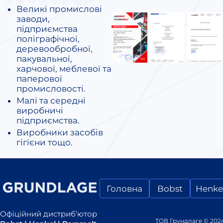
Великі промислові
заводи,
підприємства
поліграфічної,
деревообробної,
пакувальної,
харчової, меблевої та
паперової
промисловості.
Малі та середні
виробничі
підприємства.
Виробники засобів
гігієни тощо.
Головна
Bobst
Henke
Офіційний дистриб’ютор
ТОВ Грундлаге © 202