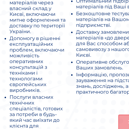
Оптимальний підбір 
матеріалів через
матеріалів під Ваші 
власний склад у
Безкоштовне тестув
Києві, включаючи
матеріалів на Вашо
митне оформлення та
підприємстві.
доставку по території
України.
Доставку замовлених
матеріалів «до двер
Допомогу в рішенні
для Вас способом а
експлуатаційних
самовивозу з нашого
проблем, включаючи
Києві.
можливість
оперативних
Оперативне обслуг
консультацій з
Ваших замовлень.
техніками і
Інформацію, пропози
технологами
зауваження на підст
європейських
знань, досліджень, а
виробників.
практичного багатор
Послуги власних
технічних
спеціалістів, готових
за потреби в будь-
який час виїхати до
клієнта для