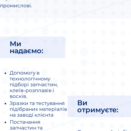
промислові.
Ми
надаємо:
Допомогу в
технологічному
підборі запчастин,
клеїв-розплавів і
восків.
Ви
Зразки та тестування
отримуєте:
підібраних матеріалів
на заводі клієнта
Постачання
запчастин та