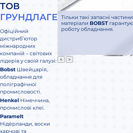
ТОВ
ГРУНДЛАГЕ
Тільки такі запасні частини
матеріали
BOBST
гарантую
роботу обладнання.
Офіційний
дистриб’ютор
міжнародних
компаній – світових
<
>
лідерів у своїй галузі:
Bobst
Швейцарія,
обладнання для
поліграфічної
промисловості.
Henkel
Німеччина,
промислові клеї.
Paramelt
Нідерланди, воски
харчові та